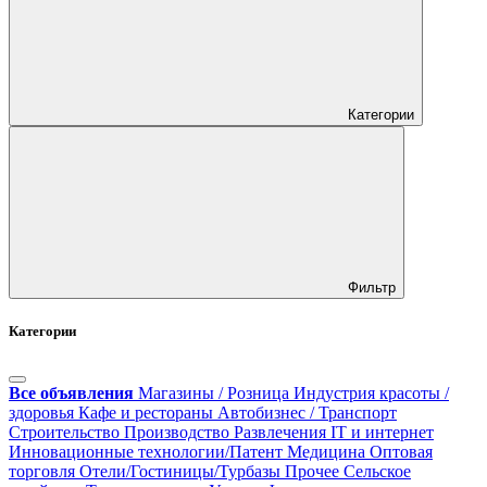
Категории
Фильтр
Категории
Все объявления
Магазины / Розница
Индустрия красоты /
здоровья
Кафе и рестораны
Автобизнес / Транспорт
Строительство
Производство
Развлечения
IT и интернет
Инновационные технологии/Патент
Медицина
Оптовая
торговля
Отели/Гостиницы/Турбазы
Прочее
Сельское