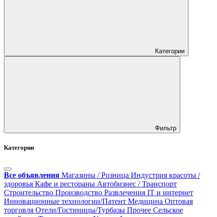
Категории
Фильтр
Категории
Все объявления
Магазины / Розница
Индустрия красоты /
здоровья
Кафе и рестораны
Автобизнес / Транспорт
Строительство
Производство
Развлечения
IT и интернет
Инновационные технологии/Патент
Медицина
Оптовая
торговля
Отели/Гостиницы/Турбазы
Прочее
Сельское