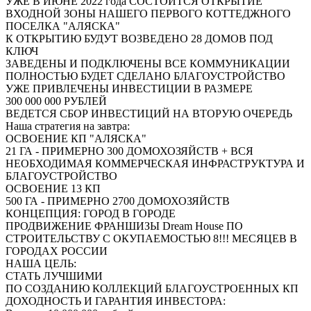
УЖЕ В ИЮНЕ 2022 года СОСТОИТСЯ ОТКРЫТИЕ
ВХОДНОЙ ЗОНЫ НАШЕГО ПЕРВОГО КОТТЕДЖНОГО
ПОСЕЛКА "АЛЯСКА"
К ОТКРЫТИЮ БУДУТ ВОЗВЕДЕНО 28 ДОМОВ ПОД
КЛЮЧ
ЗАВЕДЕНЫ И ПОДКЛЮЧЕНЫ ВСЕ КОММУНИКАЦИИ
ПОЛНОСТЬЮ БУДЕТ СДЕЛАНО БЛАГОУСТРОЙСТВО
УЖЕ ПРИВЛЕЧЕНЫ ИНВЕСТИЦИИ В РАЗМЕРЕ
300 000 000 РУБЛЕЙ
ВЕДЕТСЯ СБОР ИНВЕСТИЦИЙ НА ВТОРУЮ ОЧЕРЕДЬ
Наша стратегия на завтра:
ОСВОЕНИЕ КП "АЛЯСКА"
21 ГА - ПРИМЕРНО 300 ДОМОХОЗЯЙСТВ + ВСЯ
НЕОБХОДИМАЯ КОММЕРЧЕСКАЯ ИНФРАСТРУКТУРА И
БЛАГОУСТРОЙСТВО
ОСВОЕНИЕ 13 КП
500 ГА - ПРИМЕРНО 2700 ДОМОХОЗЯЙСТВ
КОНЦЕПЦИЯ: ГОРОД В ГОРОДЕ
ПРОДВИЖЕНИЕ ФРАНШИЗЫ Dream House ПО
СТРОИТЕЛЬСТВУ С ОКУПАЕМОСТЬЮ 8!!! МЕСЯЦЕВ В
ГОРОДАХ РОССИИ
НАША ЦЕЛЬ:
СТАТЬ ЛУЧШИМИ
ПО СОЗДАНИЮ КОЛЛЕКЦИЙ БЛАГОУСТРОЕННЫХ КП
ДОХОДНОСТЬ И ГАРАНТИЯ ИНВЕСТОРА: