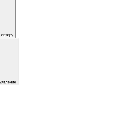
 автору
ъявление