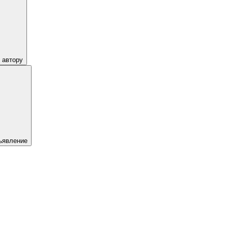
 автору
ъявление