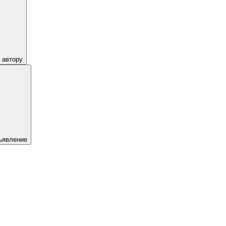
 автору
ъявление