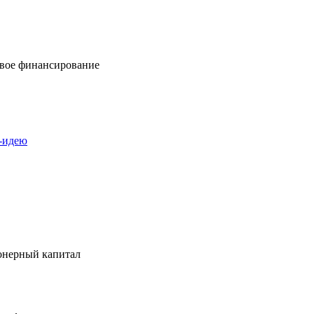
вое финансирование
с-идею
онерный капитал