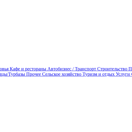
овья
Кафе и рестораны
Автобизнес / Транспорт
Строительство
П
ицы/Турбазы
Прочее
Сельское хозяйство
Туризм и отдых
Услуги